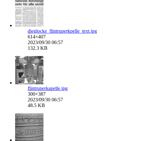
dieglocke_flintruperkpelle_text.jpg
614×407
2023/09/30 06:57
132.3 KB
flintruperkapelle.jpg
300×387
2023/09/30 06:57
48.5 KB