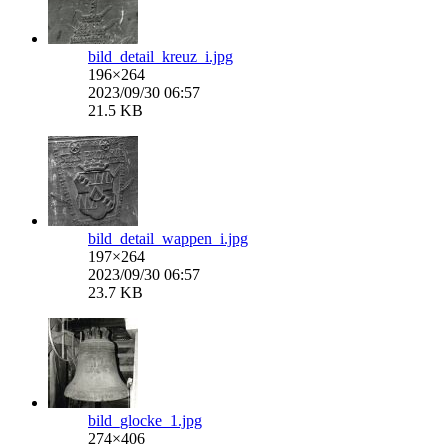
bild_detail_kreuz_i.jpg
196×264
2023/09/30 06:57
21.5 KB
bild_detail_wappen_i.jpg
197×264
2023/09/30 06:57
23.7 KB
bild_glocke_1.jpg
274×406