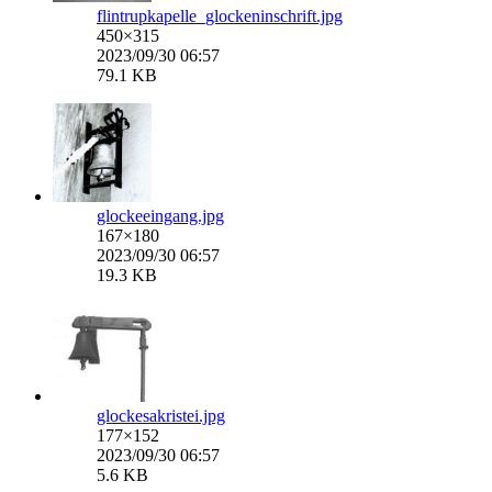
flintrupkapelle_glockeninschrift.jpg
450×315
2023/09/30 06:57
79.1 KB
glockeeingang.jpg
167×180
2023/09/30 06:57
19.3 KB
glockesakristei.jpg
177×152
2023/09/30 06:57
5.6 KB