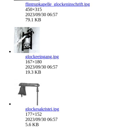
flintrupkapelle_glockeninschrift.jpg
450×315
2023/09/30 06:57
79.1 KB
glockeeingang.jpg
167×180
2023/09/30 06:57
19.3 KB
glockesakristei.jpg
177×152
2023/09/30 06:57
5.6 KB