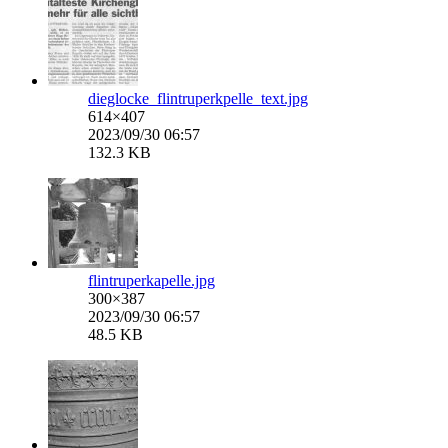
dieglocke_flintruperkpelle_text.jpg
614×407
2023/09/30 06:57
132.3 KB
flintruperkapelle.jpg
300×387
2023/09/30 06:57
48.5 KB