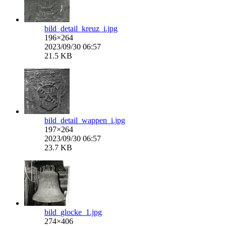
bild_detail_kreuz_i.jpg
196×264
2023/09/30 06:57
21.5 KB
bild_detail_wappen_i.jpg
197×264
2023/09/30 06:57
23.7 KB
bild_glocke_1.jpg
274×406