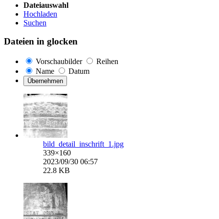
Dateiauswahl
Hochladen
Suchen
Dateien in
glocken
Vorschaubilder
Reihen
Name
Datum
Übernehmen
bild_detail_inschrift_1.jpg
339×160
2023/09/30 06:57
22.8 KB