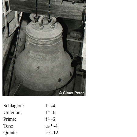
Schlagton:
f ¹ -4
Unterton:
f ° -6
Prime:
f ¹ -6
Terz:
as ¹ -4
Quinte:
c ² -12