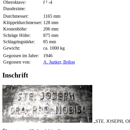
Oberoktave:
f ² -4
Duodezime:
Durchmesser:
1165 mm
Klöppeldurchmesser:
128 mm
Kronenhöhe:
206 mm
Schräge Höhe:
875 mm
Schlagringstärke:
85 mm
Gewicht:
ca. 1000 kg
Gegossen im Jahre:
1946
Gegossen von:
A. Junker, Brilon
Inschrift
„STE. JOSEPH, 